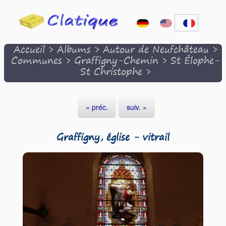
Accueil
>
Albums
>
Autour de Neufchâteau
>
Communes
>
Graffigny-Chemin
>
St Élophe-
St Christophe
>
« préc.
suiv. »
Graffigny, église - vitrail