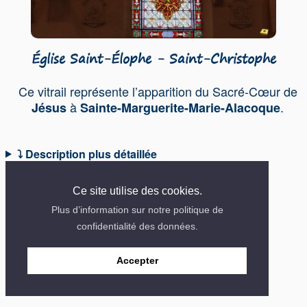
Église Saint-Élophe - Saint-Christophe
Ce vitrail représente l’apparition du Sacré-Cœur de
à
.
Jésus
Sainte-Marguerite-Marie-Alacoque
⤵ Description plus détaillée
🔊 Description audio
Ce site utilise des cookies.
Plus d’information sur notre politique de
confidentialité des données.
Contact
Mentions
Site créé en 2018
Accepter