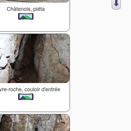
⬇︎
Châtenois, piéta
re-roche, couloir d'entrée