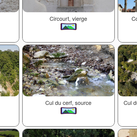
Circourt, vierge
Co
Cul du cerf, source
Cul d