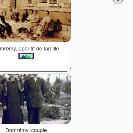
mrémy, apéritif de famille
Domrémy, couple