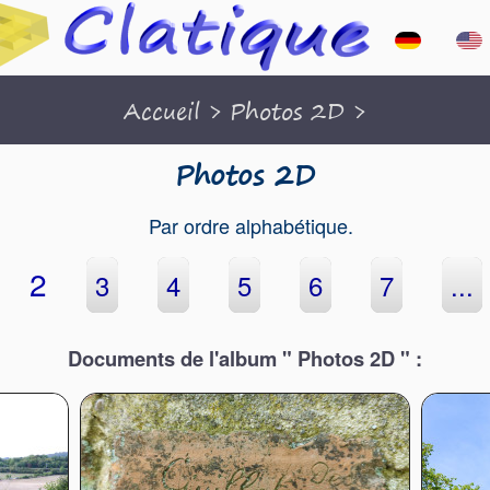
Accueil
>
Photos 2D
>
Photos 2D
Par ordre alphabétique.
2
3
4
5
6
7
...
Documents de l'album " Photos 2D " :