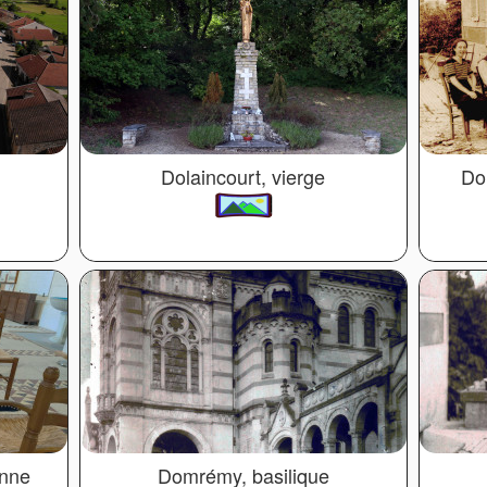
Dolaincourt, vierge
Do
anne
Domrémy, basilique