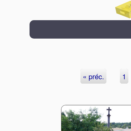
« préc.
1