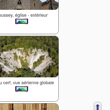
ussey, église - extérieur
u cerf, vue aérienne globale
⬆︎