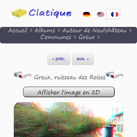
Accueil
>
Albums
>
Autour de Neufchâteau
>
Communes
>
Greux
>
« préc.
suiv. »
Greux, ruisseau des Roises
Afficher l'image en 2D