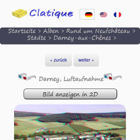
Startseite
>
Alben
>
Rund um Neufchâteau
>
Städte
>
Darney-aux-Chênes
>
« zurück
weiter »
Darney, Luftaufnahme
Bild anzeigen in 2D