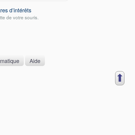
res d’intérêts
tte de votre souris.
rmatique
Aide
⬆︎