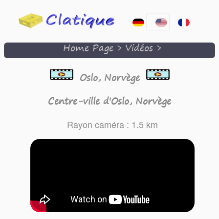
Home Page
>
Vidéos
>
Oslo, Norvège
Centre-ville d'Oslo, Norvège
Rayon caméra : 1.5 km