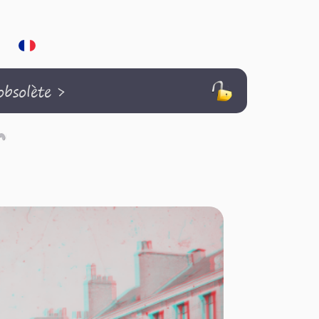
bsolète
>