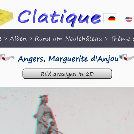
e
>
Alben
>
Rund um Neufchâteau
>
Thème o
Angers, Marguerite d'Anjou
Bild anzeigen in 2D