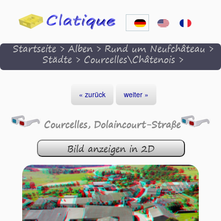
Startseite
>
Alben
>
Rund um Neufchâteau
>
Städte
>
Courcelles\Châtenois
>
« zurück
weiter »
Courcelles, Dolaincourt-Straße
Bild anzeigen in 2D