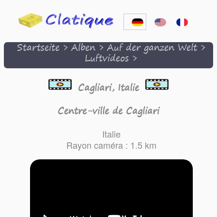
Startseite
>
Alben
>
Auf der ganzen Welt
>
Luftvideos
>
Cagliari, Italie
Centre-ville de Cagliari
Italie
Rayon caméra : 1.5 km