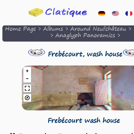
Home Page
>
Albums
>
Around Neufchâteau
>
>
Anaglyph Panoramics
>
Frebécourt, wash house
Frebécourt wash house