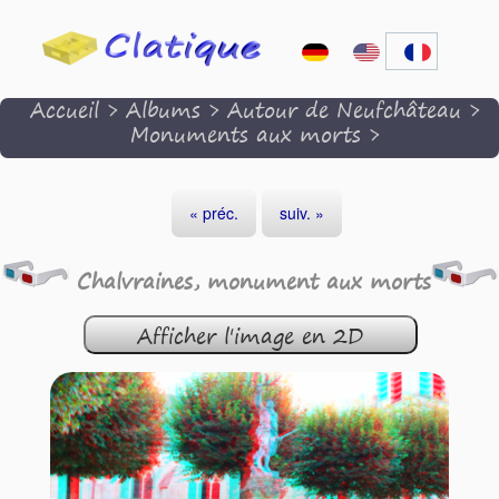
Accueil
>
Albums
>
Autour de Neufchâteau
>
Monuments aux morts
>
« préc.
suiv. »
Chalvraines, monument aux morts
Afficher l'image en 2D