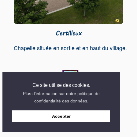
Certilleux
Chapelle située en sortie et en haut du village.
Ce site utilise des cookies.
Contact
Mentions
Site créé en 2018
Plus d’information sur notre politique de
confidentialité des données.
Accepter