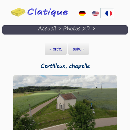
Accueil
>
Photos 2D
>
« préc.
suiv. »
Certilleux, chapelle